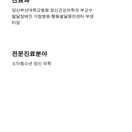
양산부산대학교병원 정신건강의학과 부교수
발달장애인 거점병원·행동발달증진센터 부센
터장
전문진료분야
소아청소년 정신 의학
학력
인제대학교 의과대학원 의학박사
인제대학교 의과대학원 의학석사
​인제대학교 의학과 의학사