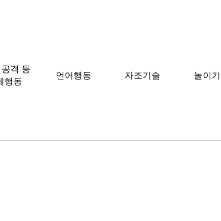
 공격 등
언어행동
자조기술
​놀이
문제행동